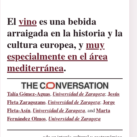
El
vino
es una bebida
arraigada en la historia y la
cultura europea, y
muy
especialmente en el área
mediterránea
.
Talía Gómez-Aguas
Jesús
,
Universidad de Zaragoza
;
Fleta Zaragozano
Jorge
,
Universidad de Zaragoza
;
Fleta-Asín
Marta
,
Universidad de Zaragoza
, and
Fernández Olmos
,
Universidad de Zaragoza
ado su interés cultural y gastronómico