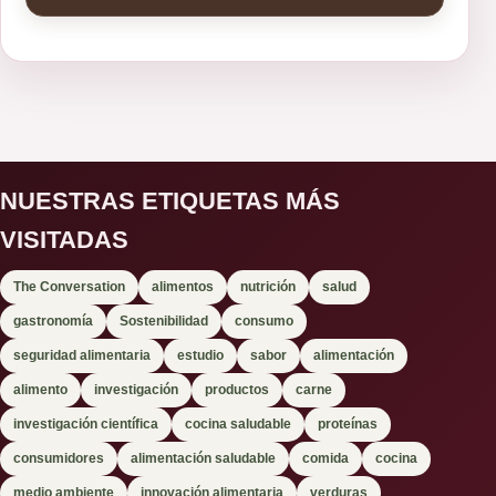
NUESTRAS ETIQUETAS MÁS
VISITADAS
The Conversation
alimentos
nutrición
salud
gastronomía
Sostenibilidad
consumo
seguridad alimentaria
estudio
sabor
alimentación
alimento
investigación
productos
carne
investigación científica
cocina saludable
proteínas
consumidores
alimentación saludable
comida
cocina
medio ambiente
innovación alimentaria
verduras