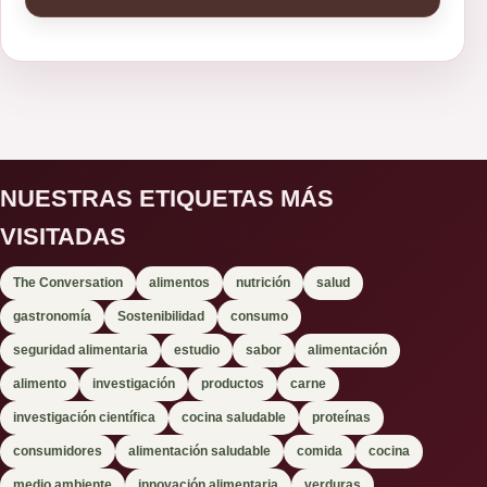
NUESTRAS ETIQUETAS MÁS
VISITADAS
The Conversation
alimentos
nutrición
salud
gastronomía
Sostenibilidad
consumo
seguridad alimentaria
estudio
sabor
alimentación
alimento
investigación
productos
carne
investigación científica
cocina saludable
proteínas
consumidores
alimentación saludable
comida
cocina
medio ambiente
innovación alimentaria
verduras