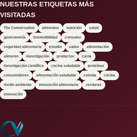
NUESTRAS ETIQUETAS MÁS
VISITADAS
The Conversation
alimentos
nutrición
salud
gastronomía
Sostenibilidad
consumo
seguridad alimentaria
estudio
sabor
alimentación
alimento
investigación
productos
carne
investigación científica
cocina saludable
proteínas
consumidores
alimentación saludable
comida
cocina
medio ambiente
innovación alimentaria
verduras
innovación