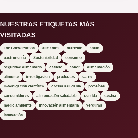
NUESTRAS ETIQUETAS MÁS
VISITADAS
The Conversation
alimentos
nutrición
salud
gastronomía
Sostenibilidad
consumo
seguridad alimentaria
estudio
sabor
alimentación
alimento
investigación
productos
carne
investigación científica
cocina saludable
proteínas
consumidores
alimentación saludable
comida
cocina
medio ambiente
innovación alimentaria
verduras
innovación