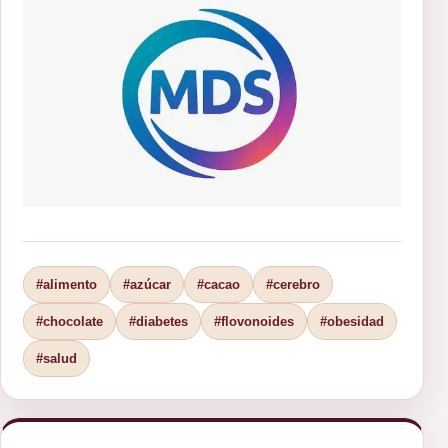
#alimento
#azúcar
#cacao
#cerebro
#chocolate
#diabetes
#flovonoides
#obesidad
#salud