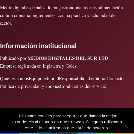
Medio digital especializado en gastronomía, recetas, alimentación,
cultura culinaria, ingredientes, cocina práctica y actualidad del
sector.
Información institucional
MEDIOS DIGITALES DEL SUR LTD
Publicado por
Empresa registrada en Inglaterra y Gales.
Quiénes somos
Equipo editorial
Responsabilidad editorial
Contacto
Política de privacidad y cookies
Condiciones del servicio
Utilizamos cookies para asegurar que damos la mejor
© 2026 Cocinar es vida · Publicado por MEDIOS DIGITALES DEL
experiencia al usuario en nuestra web. Si sigues utilizando
SUR LTD · Empresa registrada en Inglaterra y Gales.
este sitio asumiremos que estás de acuerdo.