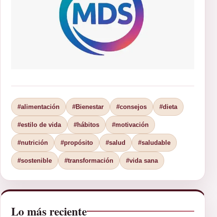
#alimentación
#Bienestar
#consejos
#dieta
#estilo de vida
#hábitos
#motivación
#nutrición
#propósito
#salud
#saludable
#sostenible
#transformación
#vida sana
Lo más reciente