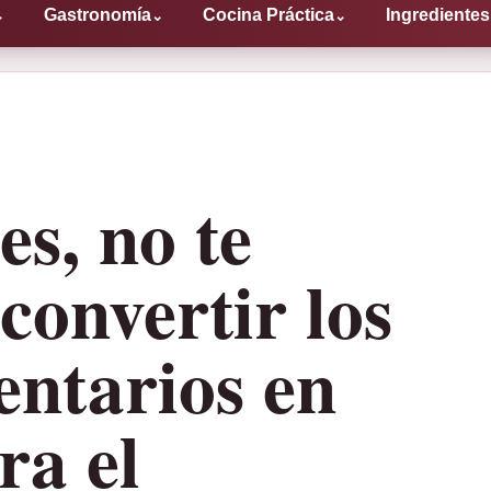
Gastronomía
Cocina Práctica
Ingredientes
⌄
⌄
⌄
es, no te
convertir los
entarios en
ra el