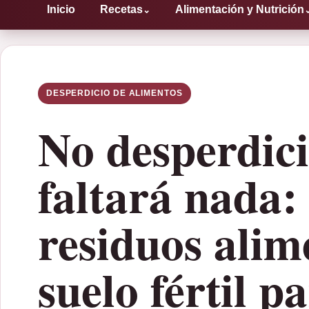
Inicio
Recetas
Alimentación y Nutrición
⌄
DESPERDICIO DE ALIMENTOS
No desperdici
faltará nada: 
residuos alim
suelo fértil pa