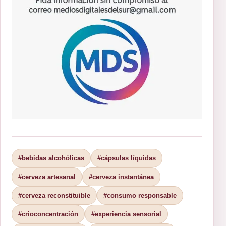
#bebidas alcohólicas
#cápsulas líquidas
#cerveza artesanal
#cerveza instantánea
#cerveza reconstituible
#consumo responsable
#crioconcentración
#experiencia sensorial