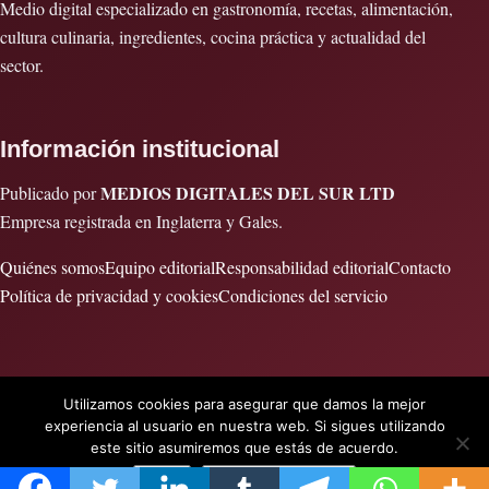
Medio digital especializado en gastronomía, recetas, alimentación,
cultura culinaria, ingredientes, cocina práctica y actualidad del
sector.
Información institucional
MEDIOS DIGITALES DEL SUR LTD
Publicado por
Empresa registrada en Inglaterra y Gales.
Quiénes somos
Equipo editorial
Responsabilidad editorial
Contacto
Política de privacidad y cookies
Condiciones del servicio
Utilizamos cookies para asegurar que damos la mejor
© 2026 Cocinar es vida · Publicado por MEDIOS DIGITALES DEL
experiencia al usuario en nuestra web. Si sigues utilizando
SUR LTD · Empresa registrada en Inglaterra y Gales.
este sitio asumiremos que estás de acuerdo.
OKEY
Política de privacidad