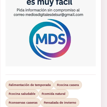
#alimentación de temporada
#cocina casera
#cocina saludable
#comida natural
#conservas caseras
#ensalada de invierno