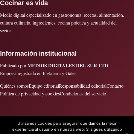
Cocinar es vida
Medio digital especializado en gastronomía, recetas, alimentación,
cultura culinaria, ingredientes, cocina práctica y actualidad del
sector.
Información institucional
MEDIOS DIGITALES DEL SUR LTD
Publicado por
Empresa registrada en Inglaterra y Gales.
Quiénes somos
Equipo editorial
Responsabilidad editorial
Contacto
Política de privacidad y cookies
Condiciones del servicio
Utilizamos cookies para asegurar que damos la mejor
© 2026 Cocinar es vida · Publicado por MEDIOS DIGITALES DEL
experiencia al usuario en nuestra web. Si sigues utilizando
SUR LTD · Empresa registrada en Inglaterra y Gales.