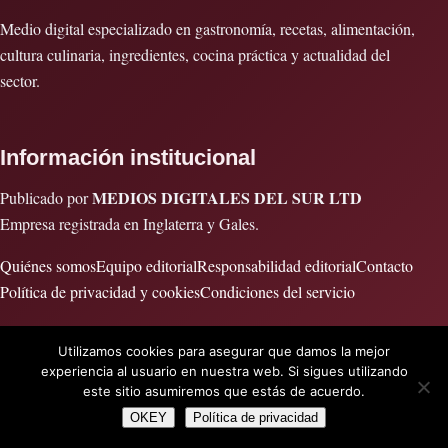
Medio digital especializado en gastronomía, recetas, alimentación,
cultura culinaria, ingredientes, cocina práctica y actualidad del
sector.
Información institucional
MEDIOS DIGITALES DEL SUR LTD
Publicado por
Empresa registrada en Inglaterra y Gales.
Quiénes somos
Equipo editorial
Responsabilidad editorial
Contacto
Política de privacidad y cookies
Condiciones del servicio
Utilizamos cookies para asegurar que damos la mejor
experiencia al usuario en nuestra web. Si sigues utilizando
este sitio asumiremos que estás de acuerdo.
© 2026 Cocinar es vida · Publicado por MEDIOS DIGITALES DEL
OKEY
Política de privacidad
SUR LTD · Empresa registrada en Inglaterra y Gales.