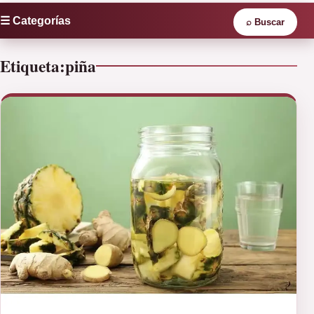
☰ Categorías
⌕
Buscar
Etiqueta:
piña