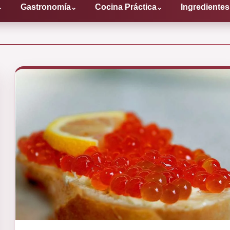
Gastronomía
Cocina Práctica
Ingredientes
⌄
⌄
⌄