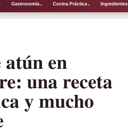
Gastronomía
Cocina Práctica
Ingredientes
⌄
⌄
⌄
 atún en
ire: una receta
ica y mucho
e