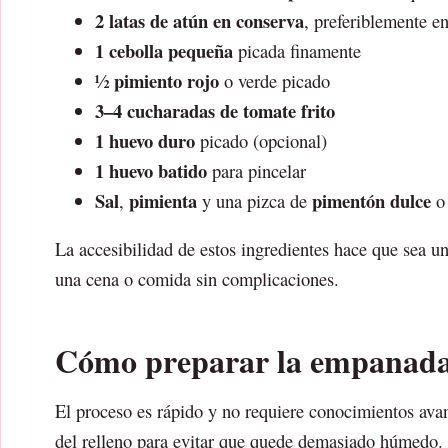
2 latas de atún en conserva
, preferiblemente en
1 cebolla pequeña
picada finamente
½ pimiento rojo
o verde picado
3–4 cucharadas de tomate frito
1 huevo duro
picado (opcional)
1 huevo batido
para pincelar
Sal
pimienta
pimentón dulce
,
y una pizca de
o 
La accesibilidad de estos ingredientes hace que sea un
una cena o comida sin complicaciones.
Cómo preparar la empanada d
El proceso es rápido y no requiere conocimientos avan
del relleno para evitar que quede demasiado húmedo. 