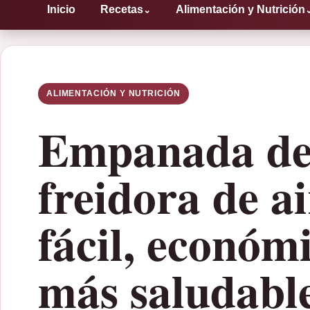
Inicio
Recetas
Alimentación y Nutrición
⌄
ALIMENTACIÓN Y NUTRICIÓN
Empanada de
freidora de a
fácil, económ
más saludabl