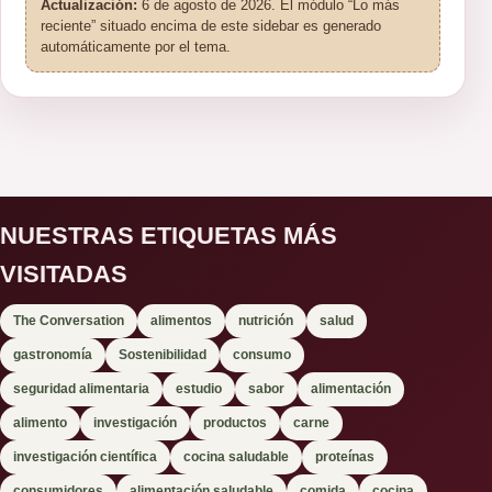
Actualización:
6 de agosto de 2026. El módulo “Lo más
reciente” situado encima de este sidebar es generado
automáticamente por el tema.
NUESTRAS ETIQUETAS MÁS
VISITADAS
The Conversation
alimentos
nutrición
salud
gastronomía
Sostenibilidad
consumo
seguridad alimentaria
estudio
sabor
alimentación
alimento
investigación
productos
carne
investigación científica
cocina saludable
proteínas
consumidores
alimentación saludable
comida
cocina