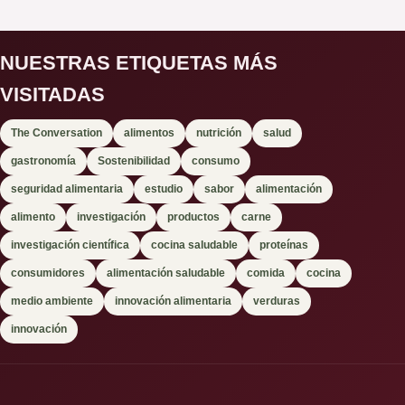
NUESTRAS ETIQUETAS MÁS
VISITADAS
The Conversation
alimentos
nutrición
salud
gastronomía
Sostenibilidad
consumo
seguridad alimentaria
estudio
sabor
alimentación
alimento
investigación
productos
carne
investigación científica
cocina saludable
proteínas
consumidores
alimentación saludable
comida
cocina
medio ambiente
innovación alimentaria
verduras
innovación